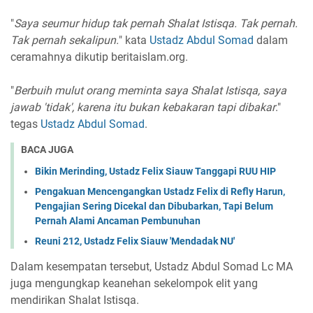
"
Saya seumur hidup tak pernah Shalat Istisqa. Tak pernah.
Tak pernah sekalipun.
" kata
Ustadz Abdul Somad
dalam
ceramahnya dikutip beritaislam.org.
"
Berbuih mulut orang meminta saya Shalat Istisqa, saya
jawab 'tidak', karena itu bukan kebakaran tapi dibakar
."
tegas
Ustadz Abdul Somad
.
BACA JUGA
Bikin Merinding, Ustadz Felix Siauw Tanggapi RUU HIP
Pengakuan Mencengangkan Ustadz Felix di Refly Harun,
Pengajian Sering Dicekal dan Dibubarkan, Tapi Belum
Pernah Alami Ancaman Pembunuhan
Reuni 212, Ustadz Felix Siauw 'Mendadak NU'
Dalam kesempatan tersebut, Ustadz Abdul Somad Lc MA
juga mengungkap keanehan sekelompok elit yang
mendirikan Shalat Istisqa.