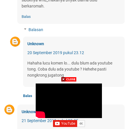
sibuknya wrid,,makanya bnyak ulama dulu
berkaromah.
Balas
Balasan
Unknown
20 September 2019 pukul 23.12
Hahaha lucu komen lo... dulu blum ada youtube
tong. Coba dulu ada youtube ? Hehehe pasti
nongkrong jugatong
Balas
Unknown
21 September 2019 pukul 00.25