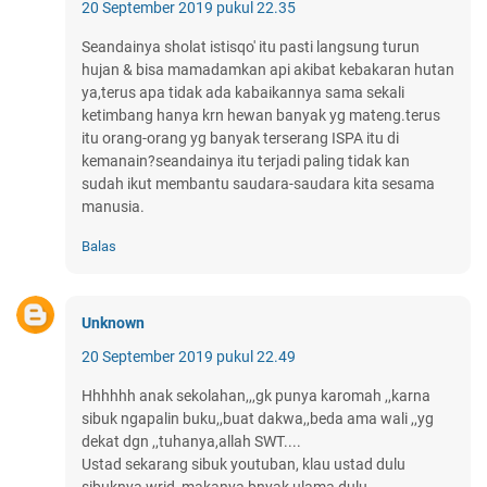
20 September 2019 pukul 22.35
Seandainya sholat istisqo' itu pasti langsung turun
hujan & bisa mamadamkan api akibat kebakaran hutan
ya,terus apa tidak ada kabaikannya sama sekali
ketimbang hanya krn hewan banyak yg mateng.terus
itu orang-orang yg banyak terserang ISPA itu di
kemanain?seandainya itu terjadi paling tidak kan
sudah ikut membantu saudara-saudara kita sesama
manusia.
Balas
Unknown
20 September 2019 pukul 22.49
Hhhhhh anak sekolahan,,,gk punya karomah ,,karna
sibuk ngapalin buku,,buat dakwa,,beda ama wali ,,yg
dekat dgn ,,tuhanya,allah SWT....
Ustad sekarang sibuk youtuban, klau ustad dulu