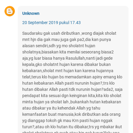
Unknown
20 September 2019 pukul 17.43
Saudaraku gak usah diributkan ,wong diajak sholat
mnt hjn dia gak mau juga gak pa2,dia kan punya
alasan sendiri,sdh yg mo sholatnt hujan
sholatnya,biasakan kita menilai seseorang biasa2
aja,yg luar biasa hanya Rasulullah,nanti jadi gede
kepala,gko sholatnt hujan karena dibakar bukan
kebakaran,sholat mnt hujan kan karena hujannya
telat,terus klo hujan bs memadamkan apiny emang klo
hutan kebakaran Allah pasti nurunin hujan?,trs klo
hutan dibakar Allah pasti tdk nurunin hujan?ada2, saja
pendapat kita sesuai dgn keinginan kita,kita klo sholat
minta hujan ya sholat lah ,bukankah hutan kebakaran
atau dibakar ya itu kehendak Allah yg tahu
kemanfaatan buat manusia,kok diributkan ada orang
yg dianggap tokoh gk mau Krn pasti hujan nggak
turun?,atau oh klo hutan itu dibakar,trs yg mbakar ikut