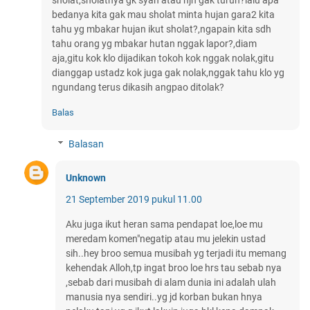
sholat,sholatnya gk syah atau hjn gak turun?lalu apa
bedanya kita gak mau sholat minta hujan gara2 kita
tahu yg mbakar hujan ikut sholat?,ngapain kita sdh
tahu orang yg mbakar hutan nggak lapor?,diam
aja,gitu kok klo dijadikan tokoh kok nggak nolak,gitu
dianggap ustadz kok juga gak nolak,nggak tahu klo yg
ngundang terus dikasih angpao ditolak?
Balas
Balasan
Unknown
21 September 2019 pukul 11.00
Aku juga ikut heran sama pendapat loe,loe mu
meredam komen"negatip atau mu jelekin ustad
sih..hey broo semua musibah yg terjadi itu memang
kehendak Alloh,tp ingat broo loe hrs tau sebab nya
,sebab dari musibah di alam dunia ini adalah ulah
manusia nya sendiri..yg jd korban bukan hnya