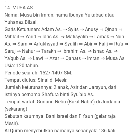
.
14. MUSA AS.
Nama: Musa bin Imran, nama Ibunya Yukabad atau
Yuhanaz Bilzal.
Garis Keturunan: Adam As. ⇒ Syits ⇒ Anusy ⇒ Qinan ⇒
Mihlail ⇒ Yarid ⇒ Idris As. ⇒ Matisyalih ⇒ Lamak ⇒ Nuh
As. ⇒ Sam ⇒ Arfakhsyad ⇒ Syalih ⇒ Abir ⇒ Falij ⇒ Ra’u ⇒
Saruj ⇒ Nahur ⇒ Tarakh ⇒ Ibrahim As. ⇒ Ishaq As. ⇒
Ya’qub As. ⇒ Lawi ⇒ Azar ⇒ Qahats ⇒ Imran ⇒ Musa As.
Usia: 120 tahun.
Periode sejarah: 1527-1407 SM.
Tempat diutus: Sinai di Mesir.
Jumlah keturunannya: 2 anak, Azir dan Jarsyun, dari
istrinya bernama Shafura binti Syu’aib As.
Tempat wafat: Gunung Nebu (Bukit Nabu’) di Jordania
(sekarang).
Sebutan kaumnya: Bani Israel dan Fir’aun (gelar raja
Mesir).
Al-Quran menyebutkan namanya sebanyak: 136 kali.