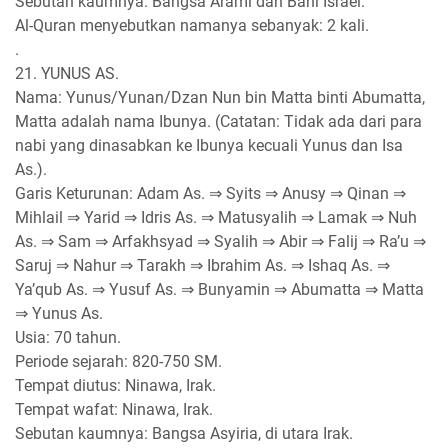
Sebutan kaumnya: Bangsa Arami dan Bani Israel.
Al-Quran menyebutkan namanya sebanyak: 2 kali.
.
21. YUNUS AS.
Nama: Yunus/Yunan/Dzan Nun bin Matta binti Abumatta,
Matta adalah nama Ibunya. (Catatan: Tidak ada dari para
nabi yang dinasabkan ke Ibunya kecuali Yunus dan Isa
As.).
Garis Keturunan: Adam As. ⇒ Syits ⇒ Anusy ⇒ Qinan ⇒
Mihlail ⇒ Yarid ⇒ Idris As. ⇒ Matusyalih ⇒ Lamak ⇒ Nuh
As. ⇒ Sam ⇒ Arfakhsyad ⇒ Syalih ⇒ Abir ⇒ Falij ⇒ Ra’u ⇒
Saruj ⇒ Nahur ⇒ Tarakh ⇒ Ibrahim As. ⇒ Ishaq As. ⇒
Ya’qub As. ⇒ Yusuf As. ⇒ Bunyamin ⇒ Abumatta ⇒ Matta
⇒ Yunus As.
Usia: 70 tahun.
Periode sejarah: 820-750 SM.
Tempat diutus: Ninawa, Irak.
Tempat wafat: Ninawa, Irak.
Sebutan kaumnya: Bangsa Asyiria, di utara Irak.