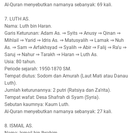
Al-Quran menyebutkan namanya sebanyak: 69 kali.
7. LUTH AS.
Nama: Luth bin Haran.
Garis Keturunan: Adam As. ⇒ Syits ⇒ Anusy ⇒ Qinan ⇒
Mihlail ⇒ Yarid ⇒ Idris As. ⇒ Matusyalih ⇒ Lamak ⇒ Nuh
As. ⇒ Sam ⇒ Arfakhsyad ⇒ Syalih ⇒ Abir ⇒ Falij ⇒ Ra’u ⇒
Saruj ⇒ Nahur ⇒ Tarakh ⇒ Haran ⇒ Luth As.
Usia: 80 tahun.
Periode sejarah: 1950-1870 SM.
Tempat diutus: Sodom dan Amurah (Laut Mati atau Danau
Luth).
Jumlah keturunannya: 2 putri (Ratsiya dan Za’rita).
Tempat wafat: Desa Shafrah di Syam (Syria).
Sebutan kaumnya: Kaum Luth.
Al-Quran menyebutkan namanya sebanyak: 27 kali.
8. ISMAIL AS.
Nama: Ismail bin Ibrahim.