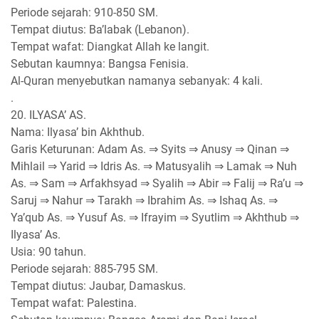
Periode sejarah: 910-850 SM.
Tempat diutus: Ba’labak (Lebanon).
Tempat wafat: Diangkat Allah ke langit.
Sebutan kaumnya: Bangsa Fenisia.
Al-Quran menyebutkan namanya sebanyak: 4 kali.
.
20. ILYASA’ AS.
Nama: Ilyasa’ bin Akhthub.
Garis Keturunan: Adam As. ⇒ Syits ⇒ Anusy ⇒ Qinan ⇒
Mihlail ⇒ Yarid ⇒ Idris As. ⇒ Matusyalih ⇒ Lamak ⇒ Nuh
As. ⇒ Sam ⇒ Arfakhsyad ⇒ Syalih ⇒ Abir ⇒ Falij ⇒ Ra’u ⇒
Saruj ⇒ Nahur ⇒ Tarakh ⇒ Ibrahim As. ⇒ Ishaq As. ⇒
Ya’qub As. ⇒ Yusuf As. ⇒ Ifrayim ⇒ Syutlim ⇒ Akhthub ⇒
Ilyasa’ As.
Usia: 90 tahun.
Periode sejarah: 885-795 SM.
Tempat diutus: Jaubar, Damaskus.
Tempat wafat: Palestina.