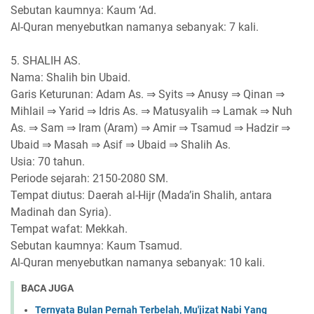
Sebutan kaumnya: Kaum ‘Ad.
Al-Quran menyebutkan namanya sebanyak: 7 kali.
5. SHALIH AS.
Nama: Shalih bin Ubaid.
Garis Keturunan: Adam As. ⇒ Syits ⇒ Anusy ⇒ Qinan ⇒
Mihlail ⇒ Yarid ⇒ Idris As. ⇒ Matusyalih ⇒ Lamak ⇒ Nuh
As. ⇒ Sam ⇒ Iram (Aram) ⇒ Amir ⇒ Tsamud ⇒ Hadzir ⇒
Ubaid ⇒ Masah ⇒ Asif ⇒ Ubaid ⇒ Shalih As.
Usia: 70 tahun.
Periode sejarah: 2150-2080 SM.
Tempat diutus: Daerah al-Hijr (Mada’in Shalih, antara
Madinah dan Syria).
Tempat wafat: Mekkah.
Sebutan kaumnya: Kaum Tsamud.
Al-Quran menyebutkan namanya sebanyak: 10 kali.
BACA JUGA
Ternyata Bulan Pernah Terbelah, Mu'jizat Nabi Yang