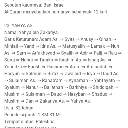
Sebutan kaumnya: Bani Israel.
Al-Quran menyebutkan namanya sebanyak: 12 kali.
.
23. YAHYA AS.
Nama: Yahya bin Zakariya.
Garis Keturunan: Adam As. ⇒ Syits ⇒ Anusy ⇒ Qinan ⇒
Mihlail ⇒ Yarid ⇒ Idris As. ⇒ Matusyalih ⇒ Lamak ⇒ Nuh
As. ⇒ Sam ⇒ Arfakhsyad ⇒ Syalih ⇒ Abir ⇒ Falij ⇒ Ra’u ⇒
Saruj ⇒ Nahur ⇒ Tarakh ⇒ Ibrahim As. ⇒ Ishaq As. ⇒
Yahudza ⇒ Farish ⇒ Hashrun ⇒ Aram ⇒ Aminadab ⇒
Hasyun ⇒ Salmun ⇒ Bu’az ⇒ Uwaibid ⇒ Isya ⇒ Daud As.
⇒ Sulaiman As. ⇒ Rahab’am ⇒ Aynaman ⇒ Yahfayath ⇒
Syalum ⇒ Nahur ⇒ Bal’athah ⇒ Barkhiya ⇒ Shiddiqah ⇒
Muslim ⇒ Sulaiman ⇒ Daud ⇒ Hasyban ⇒ Shaduq ⇒
Muslim ⇒ Dan ⇒ Zakariya As. ⇒ Yahya As.
Usia: 32 tahun.
Periode sejarah: 1 SM-31 M.
Tempat diutus: Palestina.