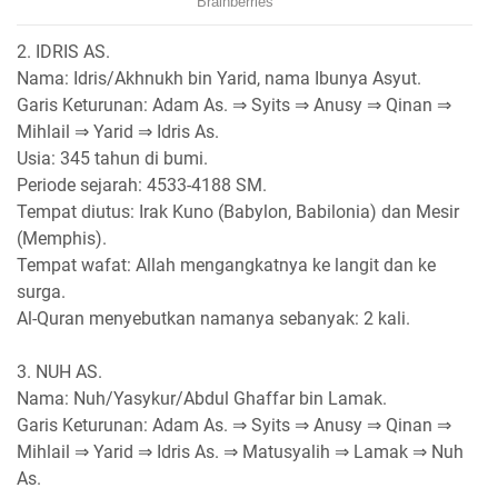
2. IDRIS AS.
Nama: Idris/Akhnukh bin Yarid, nama Ibunya Asyut.
Garis Keturunan: Adam As. ⇒ Syits ⇒ Anusy ⇒ Qinan ⇒
Mihlail ⇒ Yarid ⇒ Idris As.
Usia: 345 tahun di bumi.
Periode sejarah: 4533-4188 SM.
Tempat diutus: Irak Kuno (Babylon, Babilonia) dan Mesir
(Memphis).
Tempat wafat: Allah mengangkatnya ke langit dan ke
surga.
Al-Quran menyebutkan namanya sebanyak: 2 kali.
3. NUH AS.
Nama: Nuh/Yasykur/Abdul Ghaffar bin Lamak.
Garis Keturunan: Adam As. ⇒ Syits ⇒ Anusy ⇒ Qinan ⇒
Mihlail ⇒ Yarid ⇒ Idris As. ⇒ Matusyalih ⇒ Lamak ⇒ Nuh
As.