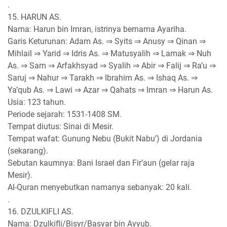
.
15. HARUN AS.
Nama: Harun bin Imran, istrinya bernama Ayariha.
Garis Keturunan: Adam As. ⇒ Syits ⇒ Anusy ⇒ Qinan ⇒
Mihlail ⇒ Yarid ⇒ Idris As. ⇒ Matusyalih ⇒ Lamak ⇒ Nuh
As. ⇒ Sam ⇒ Arfakhsyad ⇒ Syalih ⇒ Abir ⇒ Falij ⇒ Ra’u ⇒
Saruj ⇒ Nahur ⇒ Tarakh ⇒ Ibrahim As. ⇒ Ishaq As. ⇒
Ya’qub As. ⇒ Lawi ⇒ Azar ⇒ Qahats ⇒ Imran ⇒ Harun As.
Usia: 123 tahun.
Periode sejarah: 1531-1408 SM.
Tempat diutus: Sinai di Mesir.
Tempat wafat: Gunung Nebu (Bukit Nabu’) di Jordania
(sekarang).
Sebutan kaumnya: Bani Israel dan Fir’aun (gelar raja
Mesir).
Al-Quran menyebutkan namanya sebanyak: 20 kali.
.
16. DZULKIFLI AS.
Nama: Dzulkifli/Bisyr/Basyar bin Ayyub.