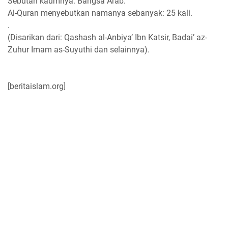
Sebutan kaumnya: Bangsa Arab.
Al-Quran menyebutkan namanya sebanyak: 25 kali.
.
(Disarikan dari: Qashash al-Anbiya’ Ibn Katsir, Badai’ az-
Zuhur Imam as-Suyuthi dan selainnya).
[beritaislam.org]