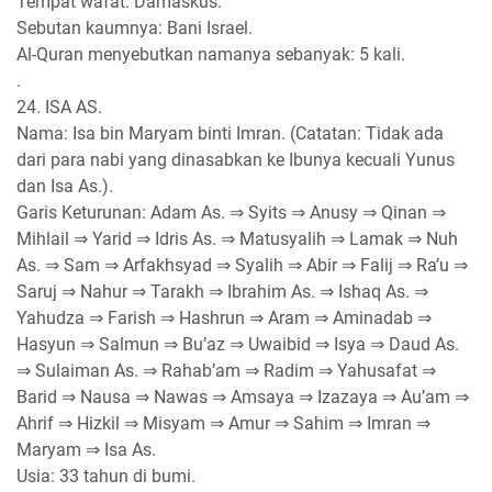
Tempat wafat: Damaskus.
Sebutan kaumnya: Bani Israel.
Al-Quran menyebutkan namanya sebanyak: 5 kali.
.
24. ISA AS.
Nama: Isa bin Maryam binti Imran. (Catatan: Tidak ada
dari para nabi yang dinasabkan ke Ibunya kecuali Yunus
dan Isa As.).
Garis Keturunan: Adam As. ⇒ Syits ⇒ Anusy ⇒ Qinan ⇒
Mihlail ⇒ Yarid ⇒ Idris As. ⇒ Matusyalih ⇒ Lamak ⇒ Nuh
As. ⇒ Sam ⇒ Arfakhsyad ⇒ Syalih ⇒ Abir ⇒ Falij ⇒ Ra’u ⇒
Saruj ⇒ Nahur ⇒ Tarakh ⇒ Ibrahim As. ⇒ Ishaq As. ⇒
Yahudza ⇒ Farish ⇒ Hashrun ⇒ Aram ⇒ Aminadab ⇒
Hasyun ⇒ Salmun ⇒ Bu’az ⇒ Uwaibid ⇒ Isya ⇒ Daud As.
⇒ Sulaiman As. ⇒ Rahab’am ⇒ Radim ⇒ Yahusafat ⇒
Barid ⇒ Nausa ⇒ Nawas ⇒ Amsaya ⇒ Izazaya ⇒ Au’am ⇒
Ahrif ⇒ Hizkil ⇒ Misyam ⇒ Amur ⇒ Sahim ⇒ Imran ⇒
Maryam ⇒ Isa As.
Usia: 33 tahun di bumi.