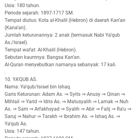
Usia: 180 tahun.
Periode sejarah: 1897-1717 SM.
Tempat diutus: Kota al-Khalil (Hebron) di daerah Kan’an
(Kana’an).
Jumlah keturunannya: 2 anak (termasuk Nabi Ya’qub
As./Israel).
Tempat wafat: Al-Khalil (Hebron).
Sebutan kaumnya: Bangsa Kan’an.
Al-Quran menyebutkan namanya sebanyak: 17 kali.
.
10. YA’QUB AS.
Nama: Ya’qub/Israel bin Ishaq.
Garis Keturunan: Adam As. ⇒ Syits ⇒ Anusy ⇒ Qinan ⇒
Mihlail ⇒ Yarid ⇒ Idris As. ⇒ Matusyalih ⇒ Lamak ⇒ Nuh
As. ⇒ Sam ⇒ Arfakhsyad ⇒ Syalih ⇒ Abir ⇒ Falij ⇒ Ra’u ⇒
Saruj ⇒ Nahur ⇒ Tarakh ⇒ Ibrahim As. ⇒ Ishaq As. ⇒
Ya’qub As.
Usia: 147 tahun.