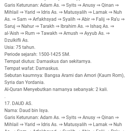
Garis Keturunan: Adam As. ⇒ Syits ⇒ Anusy ⇒ Qinan ⇒
Mihlail ⇒ Yarid ⇒ Idris As. ⇒ Matusyalih ⇒ Lamak ⇒ Nuh
As. ⇒ Sam ⇒ Arfakhsyad ⇒ Syalih ⇒ Abir ⇒ Falij ⇒ Ra’u ⇒
Saruj ⇒ Nahur ⇒ Tarakh ⇒ Ibrahim As. ⇒ Ishaq As. ⇒
al-‘Aish ⇒ Rum ⇒ Tawakh ⇒ Amush ⇒ Ayyub As. ⇒
Dzulkifli As.
Usia: 75 tahun.
Periode sejarah: 1500-1425 SM.
Tempat diutus: Damaskus dan sekitarnya.
Tempat wafat: Damaskus.
Sebutan kaumnya: Bangsa Arami dan Amori (Kaum Rom),
Syria dan Yordania.
Al-Quran Menyebutkan namanya sebanyak: 2 kali.
.
17. DAUD AS.
Nama: Daud bin Isya.
Garis Keturunan: Adam As. ⇒ Syits ⇒ Anusy ⇒ Qinan ⇒
Mihlail ⇒ Yarid ⇒ Idris As. ⇒ Matusyalih ⇒ Lamak ⇒ Nuh