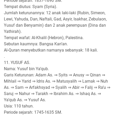
Periode sejarah: 1837-1690 SM.
Tempat diutus: Syam (Syria).
Jumlah keturunannya: 12 anak laki-laki (Rubin, Simeon,
Lewi, Yahuda, Dan, Naftali, Gad, Asyir, Isakhar, Zebulaon,
Yusuf dan Benyamin) dan 2 anak perempuan (Dina dan
Yathirah).
Tempat wafat: Al-Khalil (Hebron), Palestina.
Sebutan kaumnya: Bangsa Kan’an.
Al-Quran menyebutkan namanya sebanyak: 18 kali.
.
11. YUSUF AS.
Nama: Yusuf bin Ya’qub.
Garis Keturunan: Adam As. ⇒ Syits ⇒ Anusy ⇒ Qinan ⇒
Mihlail ⇒ Yarid ⇒ Idris As. ⇒ Matusyalih ⇒ Lamak ⇒ Nuh
As. ⇒ Sam ⇒ Arfakhsyad ⇒ Syalih ⇒ Abir ⇒ Falij ⇒ Ra’u ⇒
Saruj ⇒ Nahur ⇒ Tarakh ⇒ Ibrahim As. ⇒ Ishaq As. ⇒
Ya’qub As. ⇒ Yusuf As.
Usia: 110 tahun.
Periode sejarah: 1745-1635 SM.