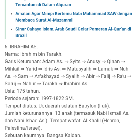
Tercantum di Dalam Alquran
Amalan Agar Mimpi Bertemu Nabi Muhammad SAW dengan
Membaca Surat Al-Muzammil
Sinar Cahaya Islam, Arab Saudi Gelar Pameran Al-Qur’an di
Brazil
6. IBRAHIM AS.
Nama: Ibrahim bin Tarakh.
Garis Keturunan: Adam As. ⇒ Syits ⇒ Anusy ⇒ Qinan ⇒
Mihlail ⇒ Yarid ⇒ Idris As. ⇒ Matusyalih ⇒ Lamak ⇒ Nuh
As. ⇒ Sam ⇒ Arfakhsyad ⇒ Syalih ⇒ Abir ⇒ Falij ⇒ Ra’u ⇒
Saruj ⇒ Nahur ⇒ Tarakh ⇒ Ibrahim As.
Usia: 175 tahun.
Periode sejarah: 1997-1822 SM.
Tempat diutus: Ur, daerah selatan Babylon (Irak).
Jumlah keturunannya: 13 anak (termasuk Nabi Ismail As.
dan Nabi Ishaq As.). Tempat wafat: Al-Khalil (Hebron,
Palestina/Israel).
Sebutan kaumnya: Bangsa Kaldan.