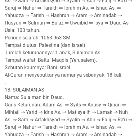
As. ⇒ Sam ⇒ Arfakhsyad ⇒ Syalih ⇒ Abir ⇒ Falij ⇒ Ra’u ⇒
Saruj ⇒ Nahur ⇒ Tarakh ⇒ Ibrahim As. ⇒ Ishaq As. ⇒
Yahudza ⇒ Farish ⇒ Hashrun ⇒ Aram ⇒ Aminadab ⇒
Hasyun ⇒ Salmun ⇒ Bu’az ⇒ Uwaibid ⇒ Isya ⇒ Daud As.
Usia: 100 tahun.
Periode sejarah: 1063-963 SM.
Tempat diutus: Palestina (dan Israel).
Jumlah keturunannya: 1 anak, Sulaiman As.
Tempat wafat: Baitul Maqdis (Yerusalem).
Sebutan kaumnya: Bani Israel.
Al-Quran menyebutkanya namanya sebanyak: 18 kali.
.
18. SULAIMAN AS.
Nama: Sulaiman bin Daud.
Garis Keturunan: Adam As. ⇒ Syits ⇒ Anusy ⇒ Qinan ⇒
Mihlail ⇒ Yarid ⇒ Idris As. ⇒ Matisyalih ⇒ Lamak ⇒ Nuh
As. ⇒ Sam ⇒ Arfakhsyad ⇒ Syalih ⇒ Abir ⇒ Falij ⇒ Ra’u ⇒
Saruj ⇒ Nahur ⇒ Tarakh ⇒ Ibrahim As. ⇒ Ishaq As. ⇒
Yahudza ⇒ Farish ⇒ Hashrun ⇒ Aram ⇒ Aminadab ⇒