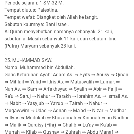
Periode sejarah: 1 SM-32 M.
Tempat diutus: Palestina.
Tempat wafat: Diangkat oleh Allah ke langit.
Sebutan kaumnya: Bani Israel.
Al-Quran menyebutkan namanya sebanyak: 21 kali,
sebutan al-Masih sebanyak 11 kali, dan sebutan Ibnu
(Putra) Maryam sebanyak 23 kali.
.
25. MUHAMMAD SAW.
Nama: Muhammad bin Abdullah.
Garis Keturunan Ayah: Adam As. ⇒ Syits ⇒ Anusy ⇒ Qinan
⇒ Mihlail ⇒ Yarid ⇒ Idris As. ⇒ Matusyalih ⇒ Lamak ⇒
Nuh As. ⇒ Sam ⇒ Arfakhsyad ⇒ Syalih ⇒ Abir ⇒ Falij ⇒
Ra’u ⇒ Saruj ⇒ Nahur ⇒ Tarakh ⇒ Ibrahim As. ⇒ Ismail As.
⇒ Nabit ⇒ Yasyjub ⇒ Ya’rub ⇒ Tairah ⇒ Nahur ⇒
Muqawwim ⇒ Udad ⇒ Adnan ⇒ Ma’ad ⇒ Nizar ⇒ Mudhar
⇒ Ilyas ⇒ Mudrikah ⇒ Khuzaimah ⇒ Kinanah ⇒ an-Nadhar
⇒ Malik ⇒ Quraisy (Fihr) ⇒ Ghalib ⇒ Lu’ay ⇒ Ka’ab ⇒
Murrah ⇒ Kilab ⇒ Qushay ⇒ Zuhrah ⇒ Abdu Manaf ⇒