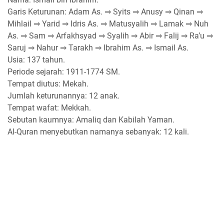
Garis Keturunan: Adam As. ⇒ Syits ⇒ Anusy ⇒ Qinan ⇒
Mihlail ⇒ Yarid ⇒ Idris As. ⇒ Matusyalih ⇒ Lamak ⇒ Nuh
As. ⇒ Sam ⇒ Arfakhsyad ⇒ Syalih ⇒ Abir ⇒ Falij ⇒ Ra’u ⇒
Saruj ⇒ Nahur ⇒ Tarakh ⇒ Ibrahim As. ⇒ Ismail As.
Usia: 137 tahun.
Periode sejarah: 1911-1774 SM.
Tempat diutus: Mekah.
Jumlah keturunannya: 12 anak.
Tempat wafat: Mekkah.
Sebutan kaumnya: Amaliq dan Kabilah Yaman.
Al-Quran menyebutkan namanya sebanyak: 12 kali.