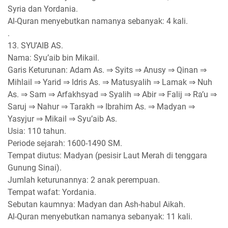
Syria dan Yordania.
Al-Quran menyebutkan namanya sebanyak: 4 kali.
.
13. SYU’AIB AS.
Nama: Syu’aib bin Mikail.
Garis Keturunan: Adam As. ⇒ Syits ⇒ Anusy ⇒ Qinan ⇒
Mihlail ⇒ Yarid ⇒ Idris As. ⇒ Matusyalih ⇒ Lamak ⇒ Nuh
As. ⇒ Sam ⇒ Arfakhsyad ⇒ Syalih ⇒ Abir ⇒ Falij ⇒ Ra’u ⇒
Saruj ⇒ Nahur ⇒ Tarakh ⇒ Ibrahim As. ⇒ Madyan ⇒
Yasyjur ⇒ Mikail ⇒ Syu’aib As.
Usia: 110 tahun.
Periode sejarah: 1600-1490 SM.
Tempat diutus: Madyan (pesisir Laut Merah di tenggara
Gunung Sinai).
Jumlah keturunannya: 2 anak perempuan.
Tempat wafat: Yordania.
Sebutan kaumnya: Madyan dan Ash-habul Aikah.
Al-Quran menyebutkan namanya sebanyak: 11 kali.