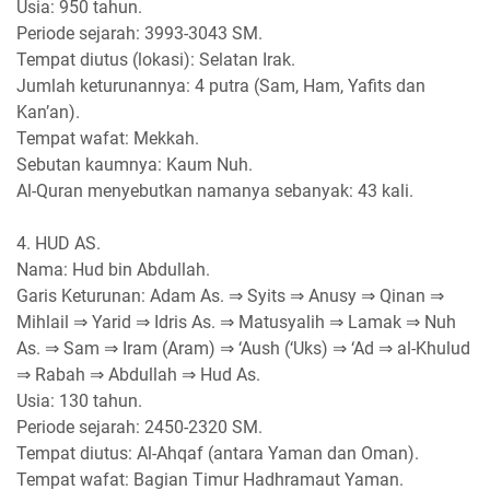
Usia: 950 tahun.
Periode sejarah: 3993-3043 SM.
Tempat diutus (lokasi): Selatan Irak.
Jumlah keturunannya: 4 putra (Sam, Ham, Yafits dan
Kan’an).
Tempat wafat: Mekkah.
Sebutan kaumnya: Kaum Nuh.
Al-Quran menyebutkan namanya sebanyak: 43 kali.
4. HUD AS.
Nama: Hud bin Abdullah.
Garis Keturunan: Adam As. ⇒ Syits ⇒ Anusy ⇒ Qinan ⇒
Mihlail ⇒ Yarid ⇒ Idris As. ⇒ Matusyalih ⇒ Lamak ⇒ Nuh
As. ⇒ Sam ⇒ Iram (Aram) ⇒ ‘Aush (‘Uks) ⇒ ‘Ad ⇒ al-Khulud
⇒ Rabah ⇒ Abdullah ⇒ Hud As.
Usia: 130 tahun.
Periode sejarah: 2450-2320 SM.
Tempat diutus: Al-Ahqaf (antara Yaman dan Oman).
Tempat wafat: Bagian Timur Hadhramaut Yaman.