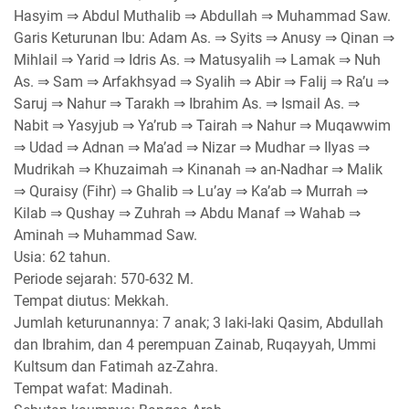
Hasyim ⇒ Abdul Muthalib ⇒ Abdullah ⇒ Muhammad Saw.
Garis Keturunan Ibu: Adam As. ⇒ Syits ⇒ Anusy ⇒ Qinan ⇒
Mihlail ⇒ Yarid ⇒ Idris As. ⇒ Matusyalih ⇒ Lamak ⇒ Nuh
As. ⇒ Sam ⇒ Arfakhsyad ⇒ Syalih ⇒ Abir ⇒ Falij ⇒ Ra’u ⇒
Saruj ⇒ Nahur ⇒ Tarakh ⇒ Ibrahim As. ⇒ Ismail As. ⇒
Nabit ⇒ Yasyjub ⇒ Ya’rub ⇒ Tairah ⇒ Nahur ⇒ Muqawwim
⇒ Udad ⇒ Adnan ⇒ Ma’ad ⇒ Nizar ⇒ Mudhar ⇒ Ilyas ⇒
Mudrikah ⇒ Khuzaimah ⇒ Kinanah ⇒ an-Nadhar ⇒ Malik
⇒ Quraisy (Fihr) ⇒ Ghalib ⇒ Lu’ay ⇒ Ka’ab ⇒ Murrah ⇒
Kilab ⇒ Qushay ⇒ Zuhrah ⇒ Abdu Manaf ⇒ Wahab ⇒
Aminah ⇒ Muhammad Saw.
Usia: 62 tahun.
Periode sejarah: 570-632 M.
Tempat diutus: Mekkah.
Jumlah keturunannya: 7 anak; 3 laki-laki Qasim, Abdullah
dan Ibrahim, dan 4 perempuan Zainab, Ruqayyah, Ummi
Kultsum dan Fatimah az-Zahra.
Tempat wafat: Madinah.