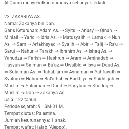
Al-Quran menyebutkan namanya sebanyak: 5 kali.
.
22. ZAKARIYA AS.
Nama: Zakariya bin Dan.
Garis Keturunan: Adam As. ⇒ Syits ⇒ Anusy ⇒ Qinan ⇒
Mihlail ⇒ Yarid ⇒ Idris As. ⇒ Matusyalih ⇒ Lamak ⇒ Nuh
As. ⇒ Sam ⇒ Arfakhsyad ⇒ Syalih ⇒ Abir ⇒ Falij ⇒ Ra’u ⇒
Saruj ⇒ Nahur ⇒ Tarakh ⇒ Ibrahim As. ⇒ Ishaq As. ⇒
Yahudza ⇒ Farish ⇒ Hashrun ⇒ Aram ⇒ Aminadab ⇒
Hasyun ⇒ Salmun ⇒ Bu’az ⇒ Uwaibid ⇒ Isya ⇒ Daud As.
⇒ Sulaiman As. ⇒ Rahab’am ⇒ Aynaman ⇒ Yahfayath ⇒
Syalum ⇒ Nahur ⇒ Bal’athah ⇒ Barkhiya ⇒ Shiddiqah ⇒
Muslim ⇒ Sulaiman ⇒ Daud ⇒ Hasyban ⇒ Shaduq ⇒
Muslim ⇒ Dan ⇒ Zakariya As.
Usia: 122 tahun.
Periode sejarah: 91 SM-31 M.
Tempat diutus: Palestina.
Jumlah keturunannya: 1 anak.
Tempat wafat: Halab (Aleppo).