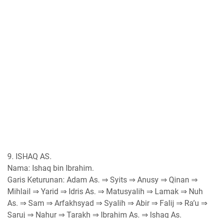
9. ISHAQ AS.
Nama: Ishaq bin Ibrahim.
Garis Keturunan: Adam As. ⇒ Syits ⇒ Anusy ⇒ Qinan ⇒
Mihlail ⇒ Yarid ⇒ Idris As. ⇒ Matusyalih ⇒ Lamak ⇒ Nuh
As. ⇒ Sam ⇒ Arfakhsyad ⇒ Syalih ⇒ Abir ⇒ Falij ⇒ Ra’u ⇒
Saruj ⇒ Nahur ⇒ Tarakh ⇒ Ibrahim As. ⇒ Ishaq As.