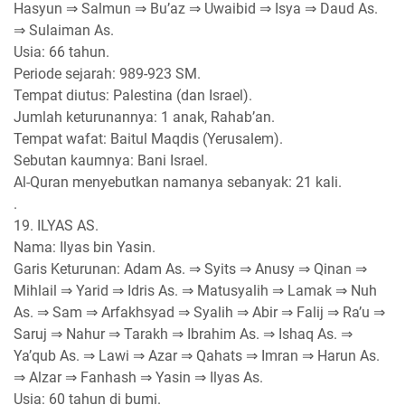
Hasyun ⇒ Salmun ⇒ Bu’az ⇒ Uwaibid ⇒ Isya ⇒ Daud As.
⇒ Sulaiman As.
Usia: 66 tahun.
Periode sejarah: 989-923 SM.
Tempat diutus: Palestina (dan Israel).
Jumlah keturunannya: 1 anak, Rahab’an.
Tempat wafat: Baitul Maqdis (Yerusalem).
Sebutan kaumnya: Bani Israel.
Al-Quran menyebutkan namanya sebanyak: 21 kali.
.
19. ILYAS AS.
Nama: Ilyas bin Yasin.
Garis Keturunan: Adam As. ⇒ Syits ⇒ Anusy ⇒ Qinan ⇒
Mihlail ⇒ Yarid ⇒ Idris As. ⇒ Matusyalih ⇒ Lamak ⇒ Nuh
As. ⇒ Sam ⇒ Arfakhsyad ⇒ Syalih ⇒ Abir ⇒ Falij ⇒ Ra’u ⇒
Saruj ⇒ Nahur ⇒ Tarakh ⇒ Ibrahim As. ⇒ Ishaq As. ⇒
Ya’qub As. ⇒ Lawi ⇒ Azar ⇒ Qahats ⇒ Imran ⇒ Harun As.
⇒ Alzar ⇒ Fanhash ⇒ Yasin ⇒ Ilyas As.
Usia: 60 tahun di bumi.