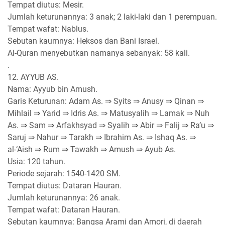
Tempat diutus: Mesir.
Jumlah keturunannya: 3 anak; 2 laki-laki dan 1 perempuan.
Tempat wafat: Nablus.
Sebutan kaumnya: Heksos dan Bani Israel.
Al-Quran menyebutkan namanya sebanyak: 58 kali.
.
12. AYYUB AS.
Nama: Ayyub bin Amush.
Garis Keturunan: Adam As. ⇒ Syits ⇒ Anusy ⇒ Qinan ⇒
Mihlail ⇒ Yarid ⇒ Idris As. ⇒ Matusyalih ⇒ Lamak ⇒ Nuh
As. ⇒ Sam ⇒ Arfakhsyad ⇒ Syalih ⇒ Abir ⇒ Falij ⇒ Ra’u ⇒
Saruj ⇒ Nahur ⇒ Tarakh ⇒ Ibrahim As. ⇒ Ishaq As. ⇒
al-‘Aish ⇒ Rum ⇒ Tawakh ⇒ Amush ⇒ Ayub As.
Usia: 120 tahun.
Periode sejarah: 1540-1420 SM.
Tempat diutus: Dataran Hauran.
Jumlah keturunannya: 26 anak.
Tempat wafat: Dataran Hauran.
Sebutan kaumnya: Bangsa Arami dan Amori, di daerah