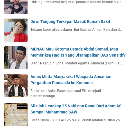
Lirik lagu shalawat berjudul Qomarun adalah bentuk pujia…
Dewi Tanjung Terkapar Masuk Rumah Sakit
Tukang lapor alias pelapor Egi Sujana, Amien Rais dan U…
MENAG Mau Ketemu Ustadz Abdul Somad, Mau
Memeriksa Hadits Yang Disampaikan UAS Sensitif?
Oleh : Nasrudin Joha Menteri Agama Jenderal (Purn) Fa…
Anies Minta Masyarakat Waspada Ancaman
Pergantian Pancasila ke Komunis
Statement Anies Baswedan soal PKI menjadi
perbinbincanga…
Silsilah Lengkap 25 Nabi dan Rasul Dari Adam AS
Sampai Muhammad SAW
Berita islam - SILSILAH 25 NABI Berikut adalah silsilah 25…