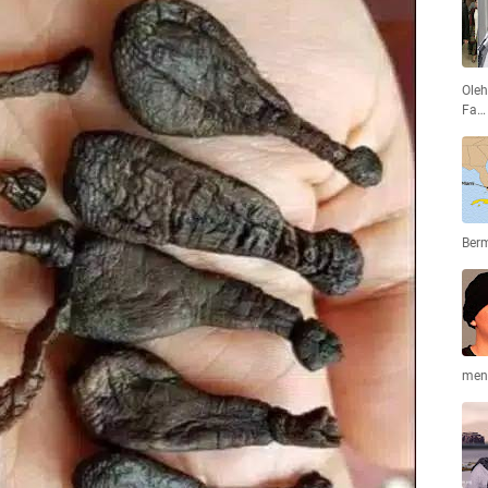
Oleh
Fa…
Ber
men