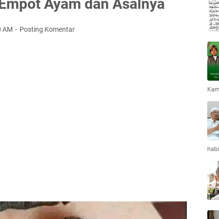
 Empot Ayam dan Asalnya
0 AM
Posting Komentar
Kami
habi