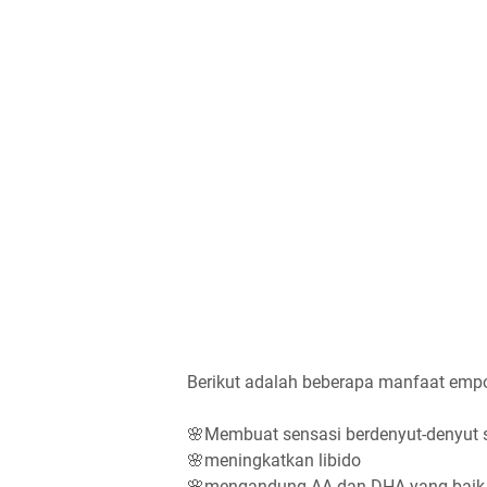
Berikut adalah beberapa manfaat emp
🌸Membuat sensasi berdenyut-denyut 
🌸meningkatkan libido
🌸mengandung AA dan DHA yang baik un