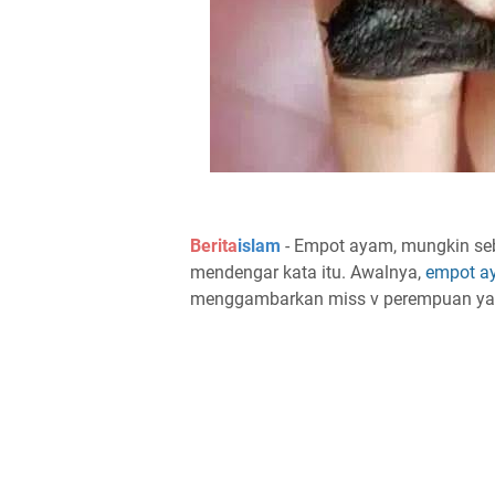
Berita
islam
- Empot ayam, mungkin seb
mendengar kata itu. Awalnya,
empot a
menggambarkan miss v perempuan yan