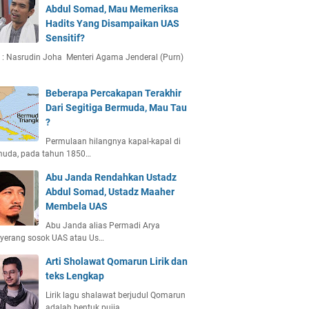
Abdul Somad, Mau Memeriksa
Hadits Yang Disampaikan UAS
Sensitif?
 : Nasrudin Joha Menteri Agama Jenderal (Purn)
Beberapa Percakapan Terakhir
Dari Segitiga Bermuda, Mau Tau
?
Permulaan hilangnya kapal-kapal di
muda, pada tahun 1850…
Abu Janda Rendahkan Ustadz
Abdul Somad, Ustadz Maaher
Membela UAS
Abu Janda alias Permadi Arya
yerang sosok UAS atau Us…
Arti Sholawat Qomarun Lirik dan
teks Lengkap
Lirik lagu shalawat berjudul Qomarun
adalah bentuk pujia…