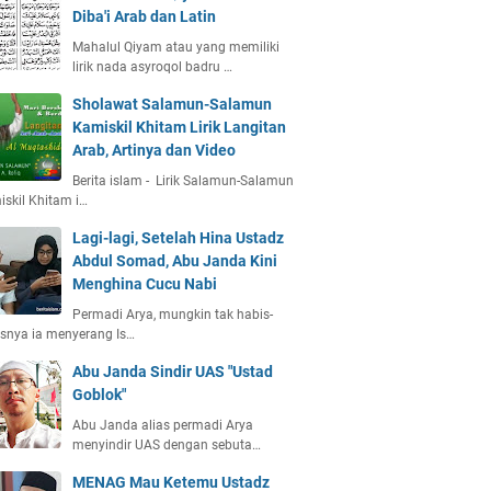
Diba'i Arab dan Latin
Mahalul Qiyam atau yang memiliki
lirik nada asyroqol badru …
Sholawat Salamun-Salamun
Kamiskil Khitam Lirik Langitan
Arab, Artinya dan Video
Berita islam - Lirik Salamun-Salamun
skil Khitam i…
Lagi-lagi, Setelah Hina Ustadz
Abdul Somad, Abu Janda Kini
Menghina Cucu Nabi
Permadi Arya, mungkin tak habis-
snya ia menyerang Is…
Abu Janda Sindir UAS "Ustad
Goblok"
Abu Janda alias permadi Arya
menyindir UAS dengan sebuta…
MENAG Mau Ketemu Ustadz