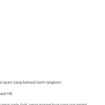
ot ayam yang berhasil kami rangkum:
saat HB
tuk janin (jadi, aman banget buat yang lagi promil,